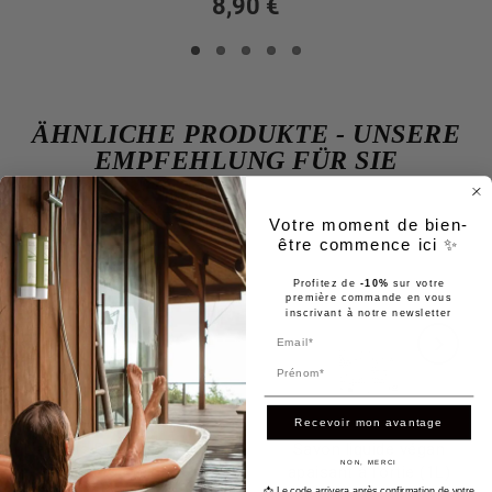
8,90 €
ÄHNLICHE PRODUKTE - UNSERE
EMPFEHLUNG FÜR SIE
Votre moment de bien-
être commence ici ✨
Profitez de
-10%
sur votre
première commande en vous
inscrivant à notre newsletter
Prénom
Recevoir mon avantage
Naturals Remedies 500ml
Savon liquide végan
NON, MERCI
Shampooing corps et
apaisant à l’ortie (1L)
📩 Le code arrivera après confirmation de votre