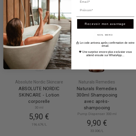
29.67€/L
-10%
Prénom
21.42€/L
Recevoir mon avantage
NON, MERCI
📩 Le code arrivera après confirmation de votre
email.
💖 Une surprise encore plus exclusive vous
attend ensuite sur WhatsApp…
Absolute Nordic Skincare
Naturals Remedies
ABSOLUTE NORDIC
Naturals Remedies
SKINCARE - Lotion
300ml Shampooing
corporelle
avec après-
shampooing
30 ml
Pump Dispenser 300 ml
5,90 €
9,90 €
196.67€/L
33.00€/L