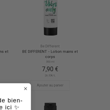
Be Different
ns et
BE DIFFERENT - Lotion mains et
corps
300 ml
7,90 €
26.33€/L
Ajouter au panier
e bien-
 ici ✨