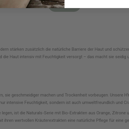
dern stärken zusätzlich die natürliche Barriere der Haut und schütz
 die Haut intensiv mit Feuchtigkeit versorgt – das macht sie seidig 
sern, sie geschmeidiger machen und Trockenheit vorbeugen. Unsere 
ur intensive Feuchtigkeit, sondern ist auch umweltfreundlich und Crad
e legen, ist die Naturals-Serie mit Bio-Extrakten aus Orange, Zitrone u
mit ihren wertvollen Kräuterextrakten eine natürliche Pflege für eine 