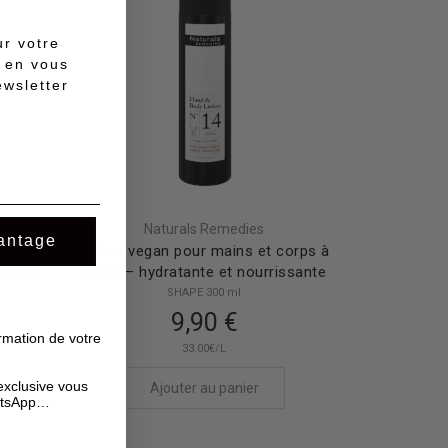
r votre
 en vous
ewsletter
Naturals Remedies
antage
orps à
Lotion vegan pour mains et corps à
issante
l’ortie – hydratante et nourrissante
SHAPE 300 ml
9,90 €
rmation de votre
33.00€/L
exclusive vous
Ajouter au panier
hatsApp…