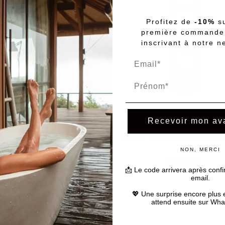
Profitez de
-10%
su
première commande
inscrivant à notre n
Prénom
The Perfumer's Garden
Naturals Remedies
Recevoir mon av
n protectrice mains et corps
Lotion vegan pour mains et c
au gingembre et thé vert
l’ortie – hydratante et nourr
SmartCare 300 ml
SmartCare 300 ml
NON, MERCI
8,90 €
8,90 €
📩 Le code arrivera après confi
29.67€/L
29.67€/L
email.
💖 Une surprise encore plus 
Ajouter au panier
Ajouter au panier
attend ensuite sur W