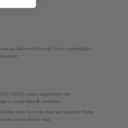
en sie vor äußeren Einflüssen. Durch regelmäßiges
und weich.
HYDRO TOUCH-Lotion, angereichert mit
le to Cradle Silver®-zertifiziert.
nd Olive ideal, da sie die Haut auf natürliche Weise
gesunde und strahlende Haut.