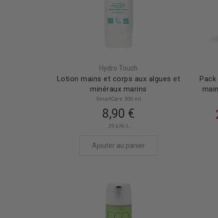
Hydro Touch
Lotion mains et corps aux algues et
Pack 
minéraux marins
main
SmartCare 300 ml
8,90 €
29.67€/L
Ajouter au panier