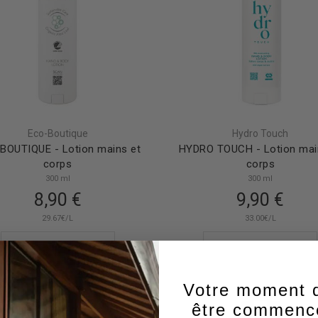
Eco-Boutique
Hydro Touch
BOUTIQUE - Lotion mains et
HYDRO TOUCH - Lotion mai
corps
corps
300 ml
300 ml
8,90 €
9,90 €
29.67€/L
33.00€/L
Ajouter au panier
Ajouter au panier
Votre moment d
être commence