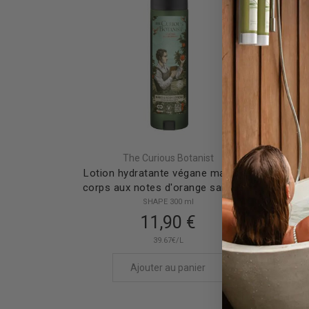
The Curious Botanist
Lotion hydratante végane mains et
Lotio
corps aux notes d'orange sanguine
SHAPE 300 ml
11,90 €
39.67€/L
Ajouter au panier