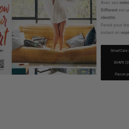
Avec ses
notes
Different
est u
identité
.
Pensé pour les 
instant en
expé
SmartCare 
SHAPE (2
Flacon p