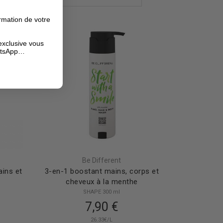
rmation de votre
exclusive vous
hatsApp…
Be Different
ains et
3-en-1 boostant mains, corps et
cheveux à la menthe
SHAPE 300 ml
7,90 €
26.33€/L