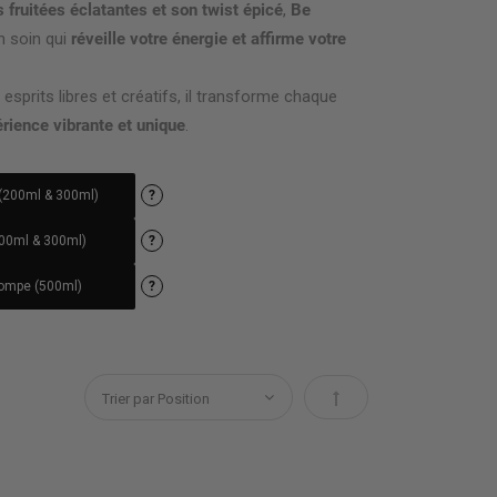
 fruitées éclatantes et son twist épicé
,
Be
n soin qui
réveille votre énergie et affirme votre
esprits libres et créatifs, il transforme chaque
rience vibrante et unique
.
(200ml & 300ml)
?
00ml & 300ml)
?
ompe (500ml)
?
Par ordre décroissant