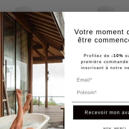
Votre moment d
être commence
Profitez de
-10%
su
première commande
inscrivant à notre n
BE DIFFERENT - Gel douc
Be Different
distributeur Smart Car
pooing doux tous types de
Prénom
300 ml
cheveux à la menthe
6,90 €
SmartCare 300 ml
6,90 €
23.00€/L
Recevoir mon av
23.00€/L
Ajouter au panier
Ajouter au panier
NON, MERCI