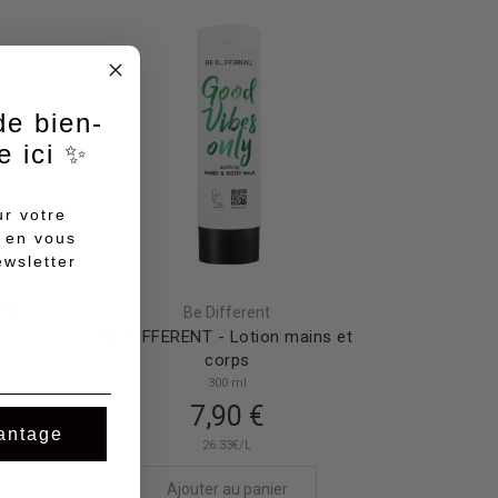
e bien-
 ici ✨
r votre
 en vous
ewsletter
he,
Be Different
e
BE DIFFERENT - Lotion mains et
corps
300 ml
7,90 €
antage
26.33€/L
Ajouter au panier