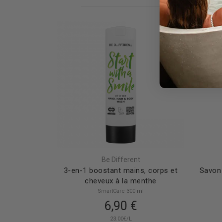
Be Different
3-en-1 boostant mains, corps et
Savon 
cheveux à la menthe
SmartCare 300 ml
6,90 €
23.00€/L