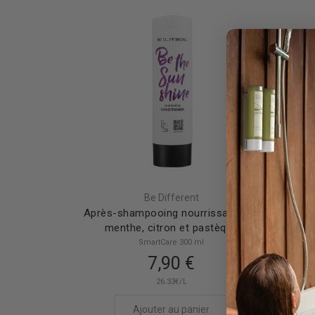
Be Different
Après-shampooing nourrissant à la
Sham
menthe, citron et pastèque
SmartCare 300 ml
7,90 €
26.33€/L
Ajouter au panier