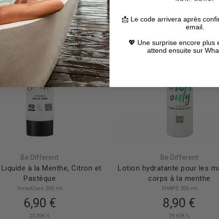
📩 Le code arrivera après confi
email.
💖 Une surprise encore plus 
attend ensuite sur W
Be Different
Be Different
Liquide à la Menthe, Citron et
Lotion hydratante pour les m
Pastèque
corps à la menthe
SmartCare 300 ml
SHAPE 300 ml
6,90 €
8,90 €
23.00€/L
29.67€/L