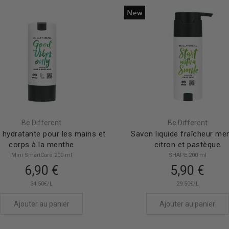
Be Different
Be Different
 hydratante pour les mains et
Savon liquide fraîcheur me
corps à la menthe
citron et pastèque
Mini SmartCare 200 ml
SHAPE 200 ml
6,90 €
5,90 €
34.50€/L
29.50€/L
Ajouter au panier
Ajouter au panier