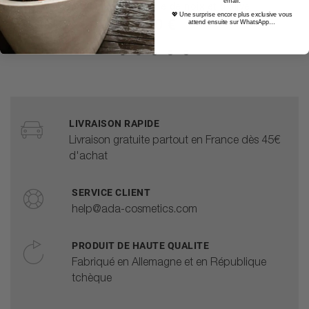
email.
sucre de canne, l’huile de noix et d’olive
💖 Une surprise encore plus exclusive vous
9,90 €
attend ensuite sur WhatsApp…
LIVRAISON RAPIDE
Livraison gratuite partout en France dès 45€
d'achat
SERVICE CLIENT
help@ada-cosmetics.com
PRODUIT DE HAUTE QUALITE
Fabriqué en Allemagne et en République
tchèque