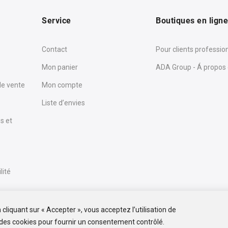
Service
Boutiques en lign
Contact
Pour clients professio
Mon panier
ADA Group - Á propos
de vente
Mon compte
Liste d’envies
s et
lité
cliquant sur « Accepter », vous acceptez l’utilisation de
des cookies pour fournir un consentement contrôlé.