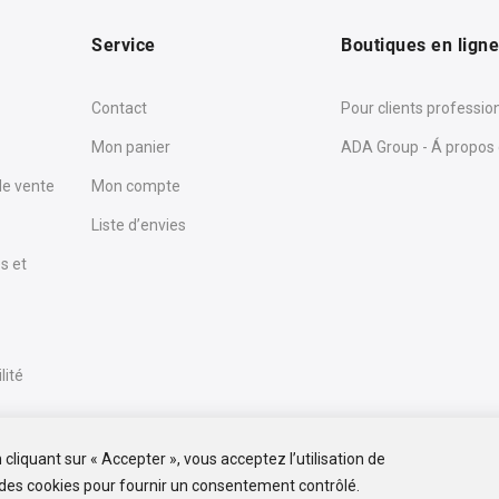
Service
Boutiques en lign
Contact
Pour clients professio
Mon panier
ADA Group - Á propos
de vente
Mon compte
Liste d’envies
s et
lité
cliquant sur « Accepter », vous acceptez l’utilisation de
des cookies pour fournir un consentement contrôlé.