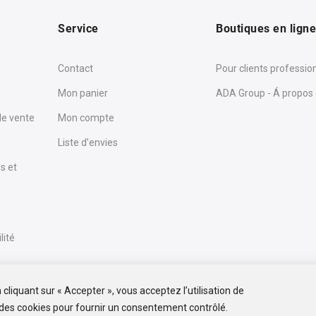
Service
Boutiques en lign
Contact
Pour clients professio
Mon panier
ADA Group - Á propos
de vente
Mon compte
Liste d’envies
s et
lité
cliquant sur « Accepter », vous acceptez l’utilisation de
des cookies pour fournir un consentement contrôlé.