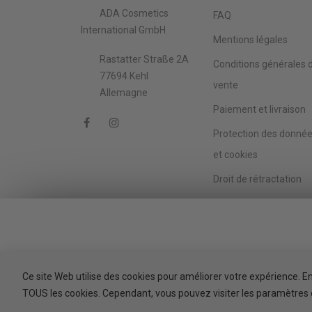
ADA Cosmetics
FAQ
International GmbH
Mentions légales
Rastatter Straße 2A
Conditions générales 
77694 Kehl
vente
Allemagne
Paiement et livraison
Protection des donné
et cookies
Droit de rétractation
Déclaration
d’accessibilité
Black Friday
To comply with th
Ce site Web utilise des cookies pour améliorer votre expérience. En 
TOUS les cookies. Cependant, vous pouvez visiter les paramètres 