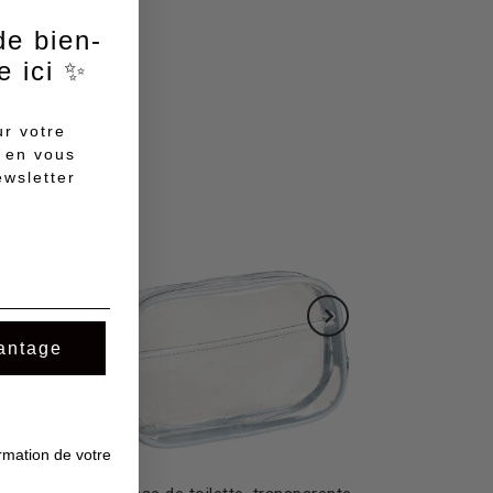
e bien-
 ici ✨
r votre
 en vous
ewsletter
antage
rmation de votre