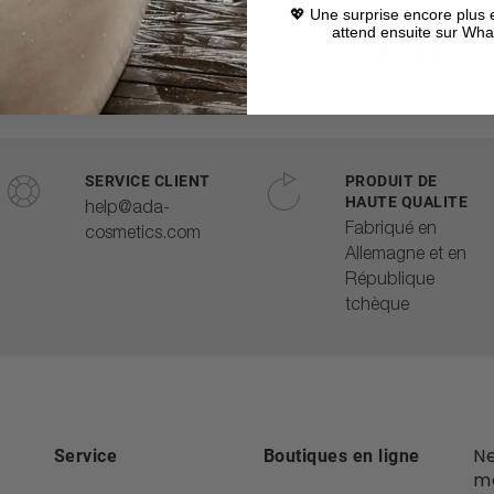
oir enfant avec capuche 6-8
Peignoir enfant avec capuch
💖 Une surprise encore plus 
ans
ans
attend ensuite sur W
35,95 €
32,90 €
SERVICE CLIENT
PRODUIT DE
HAUTE QUALITE
help@ada-
Fabriqué en
cosmetics.com
Allemagne et en
République
tchèque
Ne
Service
Boutiques en ligne
ma