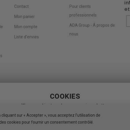
in
Contact
Pour clients
et
professionnels
Mon panier
P
ADA Group - Á propos de
de
Mon compte
nous
Liste d’envies
es
COOKIES
We use cookies to make your experience better.
e new e-Privacy directive, we need to ask for your consent to set the c
cliquant sur « Accepter », vous acceptez l’utilisation de
des cookies pour fournir un consentement contrôlé.
Allow Cookies