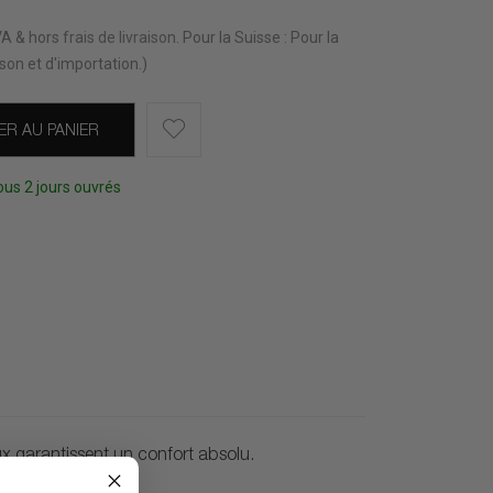
TVA & hors
frais de livraison
.
Pour la Suisse : Pour la
aison et d'importation.)
ER AU PANIER
ous 2 jours ouvrés
x garantissent un confort absolu.