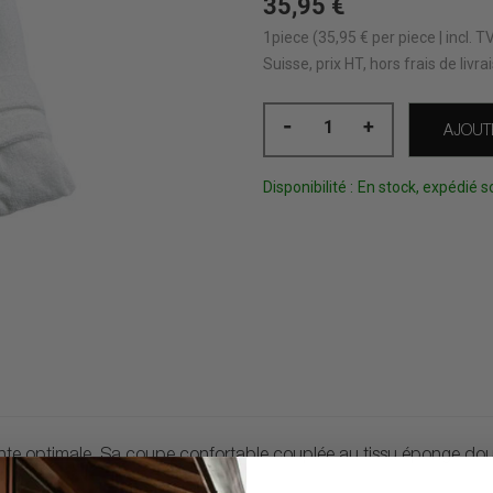
35,95 €
1piece (35,95 € per piece | incl. 
Suisse, prix HT, hors frais de livr
-
+
AJOUT
Disponibilité :
En stock, expédié s
nte optimale. Sa coupe confortable couplée au tissu éponge dou