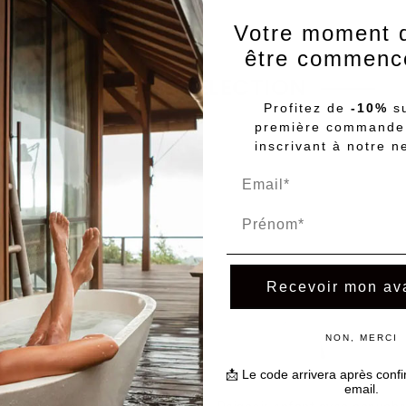
Votre moment d
être commence
NOTRE SÉLECTION
Profitez de
-10%
su
première commande
inscrivant à notre n
Prénom
Recevoir mon av
NON, MERCI
📩 Le code arrivera après confi
email.