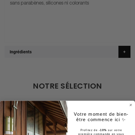
sans parabènes, silicones ni colorants
Ingrédients
NOTRE SÉLECTION
Votre moment de bien-
être commence ici ✨
Profitez de
-10%
sur votre
première commande en vous