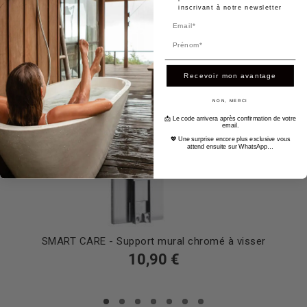
inscrivant à notre newsletter
Prénom
Recevoir mon avantage
NON, MERCI
📩 Le code arrivera après confirmation de votre
email.
💖 Une surprise encore plus exclusive vous
attend ensuite sur WhatsApp…
SMART CARE - Support mural chromé à visser
10,90 €