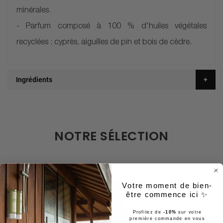
minérales.
- Parfum composé à 100 % d'huiles végétales
recyclées : cyprès, aiguilles de pin et bois de cèdre.
Ingrédients
NOTRE SÉLECTION
Votre moment de bien-
être commence ici ✨
Profitez de
-10%
sur votre
première commande en vous