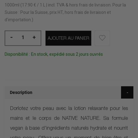
1000ml (17.90 € / 1 L | incl. TVA & hors
frais de livraison
.
Pour la
Suisse : Pour la Suisse, prix HT, hors frais de livraison et
d'importation.)
-
+
AJOUTER AU PANIER
Disponibilité :
En stock, expédié sous 2 jours ouvrés
Description
Dorlotez votre peau avec la lotion relaxante pour les
mains et le corps de NATIVE NATURE. Sa formule
vegan à base d'ingrédients naturels hydrate et nourrit