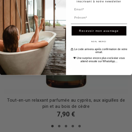
inscrivant à notre newsletter
Prénom
Recevoir mon avantage
NON, MERCI
📩 Le code arrivera après confirmation de votre
email.
💖 Une surprise encore plus exclusive vous
attend ensuite sur WhatsApp…
Tout-en-un relaxant parfumée au cyprès, aux aiguilles de
pin et au bois de cèdre
7,90 €