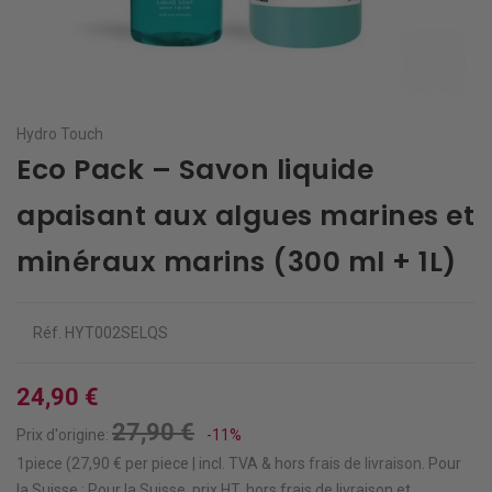
Hydro Touch
Eco Pack – Savon liquide
apaisant aux algues marines et
minéraux marins (300 ml + 1L)
Réf.
HYT002SELQS
24,90 €
27,90 €
Prix d'origine:
-11%
1piece (27,90 € per piece | incl. TVA & hors
frais de livraison
.
Pour
la Suisse : Pour la Suisse, prix HT, hors frais de livraison et