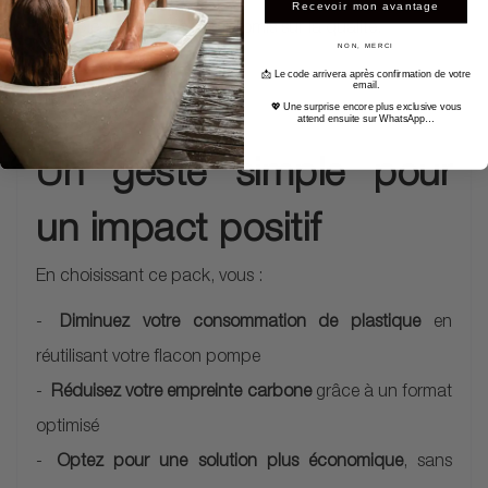
Recevoir mon avantage
rituel bien-être, sans compromis sur la qualité.
NON, MERCI
📩 Le code arrivera après confirmation de votre
email.
💖 Une surprise encore plus exclusive vous
attend ensuite sur WhatsApp…
Un geste simple pour
un impact positif
En choisissant ce pack, vous :
Diminuez votre consommation de plastique
en
réutilisant votre flacon pompe
Réduisez votre empreinte carbone
grâce à un format
optimisé
Optez pour une solution plus économique
, sans