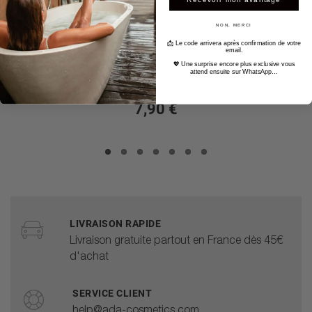
NON, MERCI
📩 Le code arrivera après confirmation de votre
email.
💖 Une surprise encore plus exclusive vous
attend ensuite sur WhatsApp…
Support mural blanc à coller (200ml)
7,90 €
LIVRAISON RAPIDE
Livraison gratuite partout en France dès 45€
d'achat
SERVICE CLIENT
help@ada-cosmetics.com