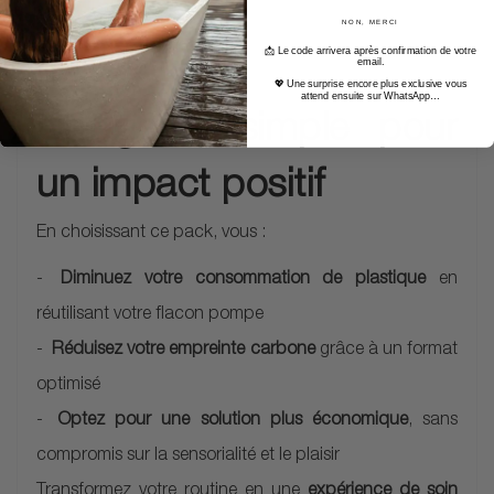
NON, MERCI
📩 Le code arrivera après confirmation de votre
email.
💖 Une surprise encore plus exclusive vous
attend ensuite sur WhatsApp…
Un geste simple pour
un impact positif
En choisissant ce pack, vous :
Diminuez votre consommation de plastique
en
réutilisant votre flacon pompe
Réduisez votre empreinte carbone
grâce à un format
optimisé
Optez pour une solution plus économique
, sans
compromis sur la sensorialité et le plaisir
Transformez votre routine en une
expérience de soin