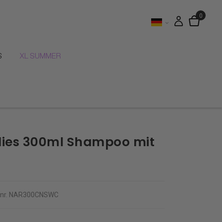
S
XL SUMMER
ies 300ml Shampoo mit
lnr.
NAR300CNSWC