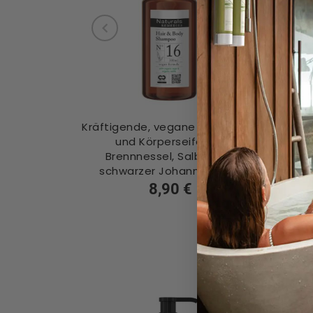
Kräftigende, vegane 2 in 1 Haar-
Pf
und Körperseife mit
B
Brennnessel, Salbei und
sc
schwarzer Johannisbeere
8,90 €