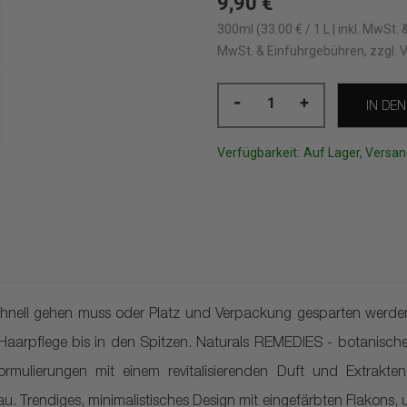
9,90 €
300ml (33.00 € / 1 L | inkl. MwSt. 
MwSt. & Einfuhrgebühren, zzgl. 
-
+
IN DE
Verfügbarkeit:
Auf Lager, Versan
e
hnell gehen muss oder Platz und Verpackung gesparten werden 
 Haarpflege bis in den Spitzen. Naturals REMEDIES - botanische
ormulierungen mit einem revitalisierenden Duft und Extrakt
u. Trendiges, minimalistisches Design mit eingefärbten Flakons, 