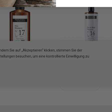
Indem Sie auf „Akzeptieren“ klicken, stimmen Sie der
llungen besuchen, um eine kontrollierte Einwilligung zu
rals REMEDIES - Shampoo
Naturals Remedies 500ml
m Pumpspender, 300 ml
& Körpershampoo im Fl
Chicago mit Pumpe
1 VPE = 1
1 VPE = 1
den Warenkorb
In den Warenkorb