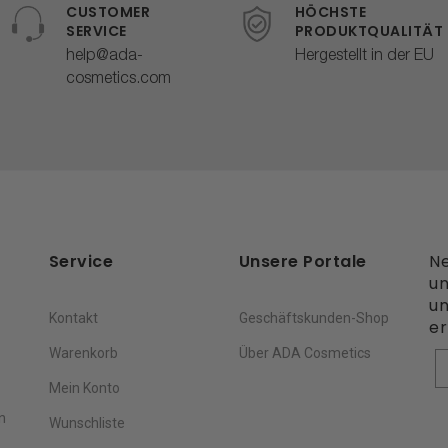
CUSTOMER
HÖCHSTE
SERVICE
PRODUKTQUALITÄT
help@ada-
Hergestellt in der EU
cosmetics.com
Service
Unsere Portale
Ne
un
un
Kontakt
Geschäftskunden-Shop
er
Warenkorb
Über ADA Cosmetics
V
Mein Konto
n
Wunschliste