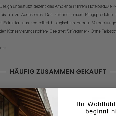
Design unterstützt dezent das Ambiente in Ihrem Hotelbad.Die Ko
bis hin zu Accessoires. Das zeichnet unsere Pflegeprodukte 
und Extrakten aus kontrolliert biologischem Anbau- Verpackunge
den Konservierungsstoffen- Geeignet für Veganer - Ohne Farbstof
HÄUFIG ZUSAMMEN GEKAUFT
Ihr Wohlfüh
beginnt h