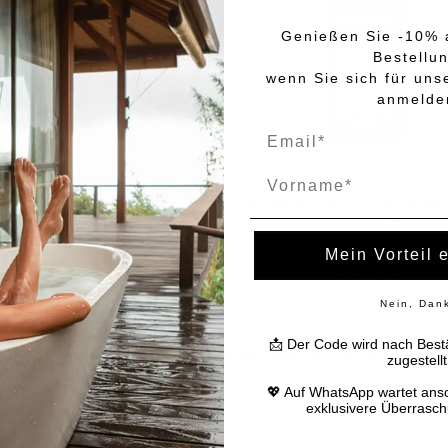
Genießen Sie -10% a
Bestellu
wenn Sie sich für uns
anmelde
Name
lanzliche Festseife mit
Feuchtigkeitsspenden
rennnessel, Salbei und
vegane Hand- und Körper
hwarzer Johannisbeere
mit Brennnessel, Salbei
schwarzer Johannisbe
2,90 €
Mein Vorteil 
8,90 €
Nein, Dan
📩 Der Code wird nach Bestä
ÄHNLICHE PRODUKTE - UNSERE EMPFEHLUNG FÜR SIE
zugestellt
💖 Auf WhatsApp wartet ans
exklusivere Überrasc