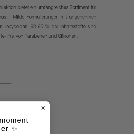
llektion bietet ein umfangreiches Sortiment für
aus: - Milde Formulierungen mit angenehmen
n recycelbar- 93-95 % der Inhaltsstoffe sind
fe- Frei von Parabenen und Silikonen.
lmoment
ier ✨