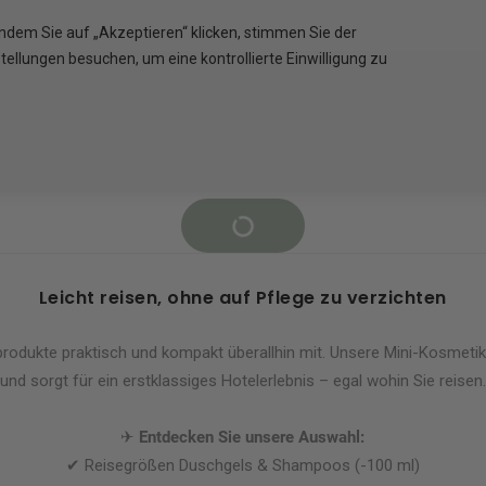
Reisegröße 60 ml
3,19 €
Indem Sie auf „Akzeptieren“ klicken, stimmen Sie der
5,90 €
212.67€/Kg
llungen besuchen, um eine kontrollierte Einwilligung zu
98.33€/L
In den Warenkorb
In den Warenkorb
Leicht reisen, ohne auf Pflege zu verzichten
produkte praktisch und kompakt überallhin mit. Unsere Mini-Kosmeti
und sorgt für ein erstklassiges Hotelerlebnis – egal wohin Sie reisen.
✈
Entdecken Sie unsere Auswahl:
✔ Reisegrößen Duschgels & Shampoos (-100 ml)