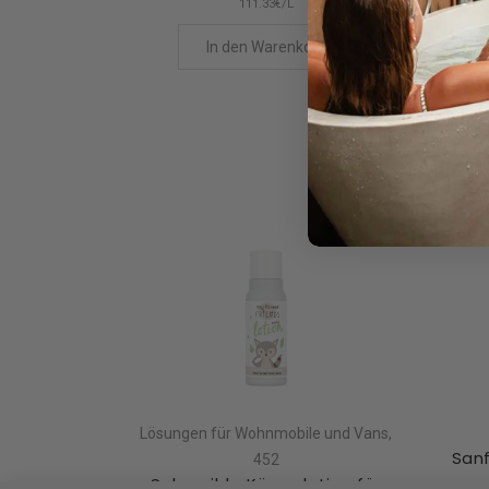
111.33€/L
In den Warenkorb
Lösungen für Wohnmobile und Vans,
Sanf
452
Sehr milde Körperlotion für