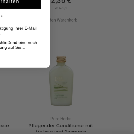
2,36 €
erhalten
78.67€/L
ke
In den Warenkorb
tigung Ihrer E-Mail
.
chließend eine noch
hung auf Sie…
Pure Herbs
isse
Pflegender Conditioner mit
Melisse und Rosmarin