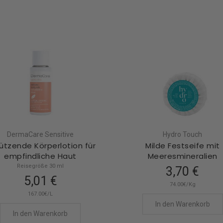
DermaCare Sensitive
Hydro Touch
ützende Körperlotion für
Milde Festseife mit
empfindliche Haut
Meeresmineralien
Reisegröße 30 ml
3,70 €
5,01 €
74.00€/Kg
167.00€/L
In den Warenkorb
In den Warenkorb