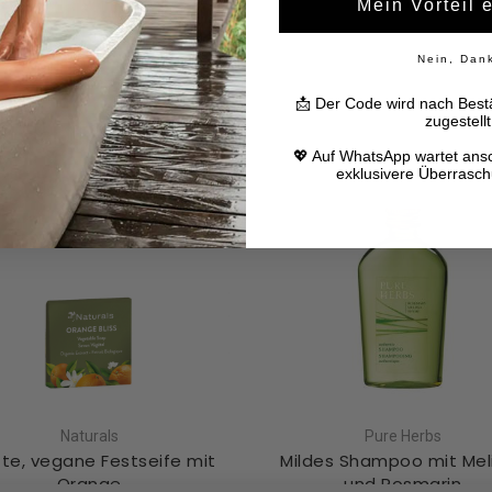
Mein Vorteil 
111.33€/L
105.67€/L
In den Warenkorb
Nein, Dan
In den Warenkorb
📩 Der Code wird nach Bestä
zugestellt
💖 Auf WhatsApp wartet ans
exklusivere Überrasc
Naturals
Pure Herbs
te, vegane Festseife mit
Mildes Shampoo mit Mel
Orange
und Rosmarin