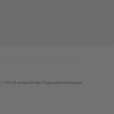
Reisegröße 60 ml
5,90 €
98.33€/L
In den Warenkorb
k (-100 ml) entspricht den Flugreisebestimmungen