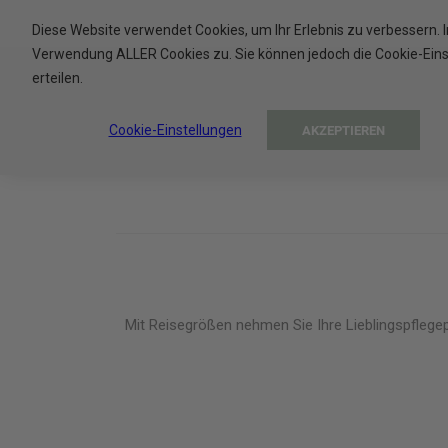
Kinder
Diese Website verwendet Cookies, um Ihr Erlebnis zu verbessern. 
Reisegröße 30 ml
Verwendung ALLER Cookies zu. Sie können jedoch die Cookie-Einste
2,43 €
erteilen.
81.00€/L
Cookie-Einstellungen
AKZEPTIEREN
In den Warenkorb
Mit Reisegrößen nehmen Sie Ihre Lieblingspflege