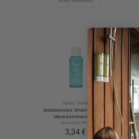
In den Warenkorb
Hydro Touch
Belebendes Shampoo mit
Pfl
Meeresmineralien
Reisegröße 30 ml
3,34 €