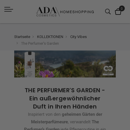
Startseite
KOLLEKTIONEN
City Vibes
The Perfumer's Garden
THE PERFURMER'S GARDEN -
Ein außergewöhnlicher
Duft in Ihren Händen
Inspiriert von den
geheimen Gärten der
Meisterparfümeure
, verwandelt
The
Perfumer’s Garden
jede Pflegeroutine in ein