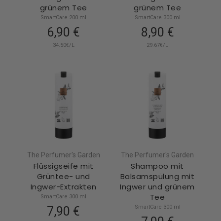
grünem Tee
grünem Tee
SmartCare 200 ml
SmartCare 300 ml
6,90 €
8,90 €
34.50€/L
29.67€/L
The Perfumer's Garden
The Perfumer's Garden
Flüssigseife mit
Shampoo mit
Grüntee- und
Balsamspülung mit
Ingwer-Extrakten
Ingwer und grünem
Tee
SmartCare 300 ml
SmartCare 300 ml
7,90 €