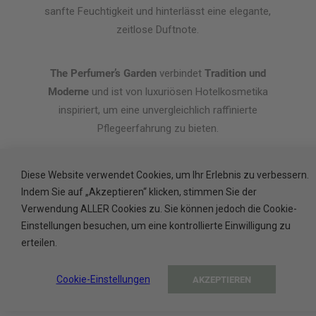
sanfte Feuchtigkeit und hinterlässt eine elegante,
zeitlose Duftnote.
The Perfumer’s Garden
verbindet
Tradition und
Moderne
und ist von luxuriösen Hotelkosmetika
inspiriert, um eine unvergleichlich raffinierte
Pflegeerfahrung zu bieten.
ADA, Experte für exklusive
Diese Website verwendet Cookies, um Ihr Erlebnis zu verbessern.
Hotelkosmetik, lädt Sie mit The
Indem Sie auf „Akzeptieren“ klicken, stimmen Sie der
Perfumer’s Garden auf eine
Verwendung ALLER Cookies zu. Sie können jedoch die Cookie-
unvergessliche Duftreise ein.
Einstellungen besuchen, um eine kontrollierte Einwilligung zu
erteilen.
Cookie-Einstellungen
AKZEPTIEREN