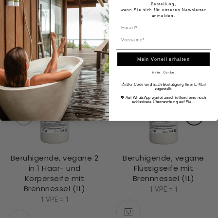
Bestellung,
wenn Sie sich für unseren Newsletter
anmelden.
ÄHNLICHE PRODUKTE - UNSERE EMPFEHLUNG FÜR SIE
Name
Mein Vorteil erhalten
Nein, Danke
📩 Der Code wird nach Bestätigung Ihrer E-Mail
zugestellt.
💖 Auf WhatsApp wartet anschließend eine noch
exklusivere Überraschung auf Sie…
Beruhigende, vegane 2
Beruhigende, vegane
in 1 Haar- und
Flüssigseife mit
Körperseife mit
Brennnessel (1L)
Brennnessel (1L)
1 VPE = 1
1 VPE = 1