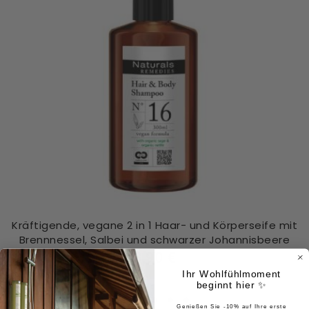
Kräftigende, vegane 2 in 1 Haar- und Körperseife mit
Brennnessel, Salbei und schwarzer Johannisbeere
8,90 €
Ihr Wohlfühlmoment
beginnt hier ✨
Genießen Sie -10% auf Ihre erste