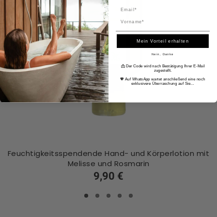
Name
Mein Vorteil erhalten
Nein, Danke
📩 Der Code wird nach Bestätigung Ihrer E-Mail
zugestellt.
💖 Auf WhatsApp wartet anschließend eine noch
exklusivere Überraschung auf Sie…
Feuchtigkeitsspendende Hand- und Körperlotion mit
Melisse und Rosmarin
9,90 €