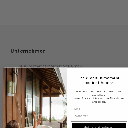
Unternehmen
ADA Cosmetics International GmbH
Ihr Wohlfühlmoment
Rastatter Straße 2A
beginnt hier ✨
Kehl, 77694
Deutschland
Genießen Sie -10% auf Ihre erste
Bestellung,
wenn Sie sich für unseren Newsletter
anmelden.
Name
Information
Mein Vorteil erhalten