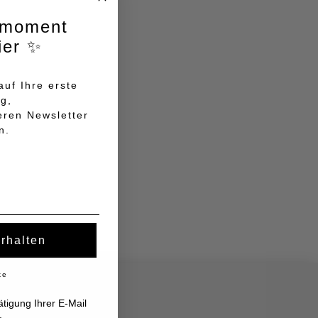
lmoment
ier ✨
uf Ihre erste
ng,
eren Newsletter
n.
erhalten
ke
tigung Ihrer E-Mail
.