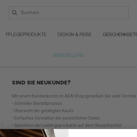
PFLEGEPRODUKTE
DESIGN & REISE
GESCHENKSET
BESTSELLERS
SIND SIE NEUKUNDE?
Mit einem Kundenkonto im ADA Shop genießen Sie viele Vorteile
• Schneller Bestellprozess
• Übersicht der getätigten Käufe
• Einfaches Verwalten der persönlichen Daten
• Speichern der Lieblingsprodukte auf dem Wunschzettel