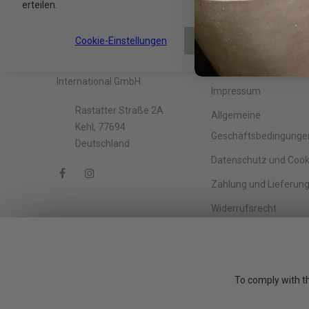
erteilen.
Unternehmen
Information
Cookie-Einstellungen
AKZEPTIEREN
ADA Cosmetics
FAQ
International GmbH
Impressum
Rastatter Straße 2A
Allgemeine
Kehl, 77694
Geschäftsbedingunge
Deutschland
Datenschutz und Cook
Zahlung und Lieferun
Widerrufsrecht
Barrierefreiheitserklä
Black Friday
To comply with th