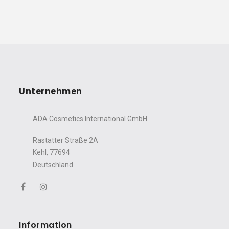
Unternehmen
ADA Cosmetics International GmbH
Rastatter Straße 2A
Ihr Wohlfühlmoment
beginnt hier ✨
Kehl, 77694
Deutschland
Genießen Sie -10% auf Ihre erste
Bestellung,
wenn Sie sich für unseren Newsletter
anmelden.
Name
Information
Mein Vorteil erhalten