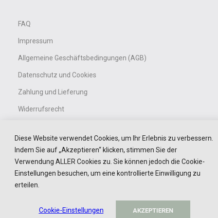
Nein, Danke
FAQ
📩 Der Code wird nach Bestätigung Ihrer E-Mail
zugestellt.
💖 Auf WhatsApp wartet anschließend eine noch
Impressum
exklusivere Überraschung auf Sie…
Allgemeine Geschäftsbedingungen (AGB)
Datenschutz und Cookies
Zahlung und Lieferung
Widerrufsrecht
Barrierefreiheitserklärung
Diese Website verwendet Cookies, um Ihr Erlebnis zu verbessern.
Black Friday
Indem Sie auf „Akzeptieren“ klicken, stimmen Sie der
Verwendung ALLER Cookies zu. Sie können jedoch die Cookie-
Einstellungen besuchen, um eine kontrollierte Einwilligung zu
Service
erteilen.
Kontakt
Cookie-Einstellungen
AKZEPTIEREN