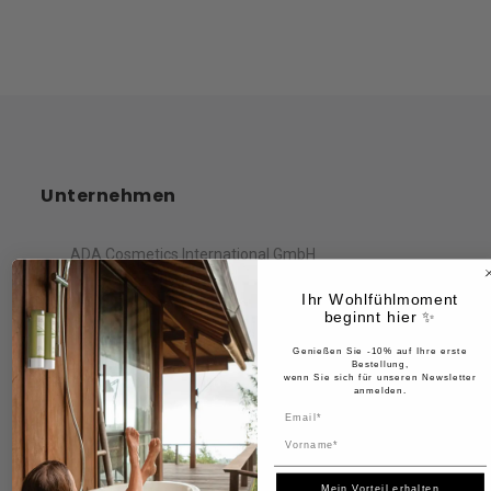
Unternehmen
ADA Cosmetics International GmbH
Ihr Wohlfühlmoment
Rastatter Straße 2A
beginnt hier ✨
Kehl, 77694
Deutschland
Genießen Sie -10% auf Ihre erste
Bestellung,
wenn Sie sich für unseren Newsletter
anmelden.
Name
Information
Mein Vorteil erhalten