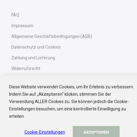
Mein Vorteil erhalten
FAQ
Nein, Danke
📩 Der Code wird nach Bestätigung Ihrer E-Mail
zugestellt.
Impressum
💖 Auf WhatsApp wartet anschließend eine noch
exklusivere Überraschung auf Sie…
Allgemeine Geschäftsbedingungen (AGB)
Datenschutz und Cookies
Zahlung und Lieferung
Widerrufsrecht
Barrierefreiheitserklärung
Diese Website verwendet Cookies, um Ihr Erlebnis zu verbessern.
Black Friday
Indem Sie auf „Akzeptieren“ klicken, stimmen Sie der
Verwendung ALLER Cookies zu. Sie können jedoch die Cookie-
Einstellungen besuchen, um eine kontrollierte Einwilligung zu
Service
erteilen.
Kontakt
Cookie-Einstellungen
AKZEPTIEREN