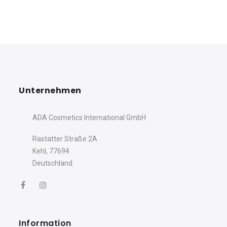
Unternehmen
ADA Cosmetics International GmbH
Rastatter Straße 2A
Ihr Wohlfühlmoment
Kehl, 77694
beginnt hier ✨
Deutschland
Genießen Sie -10% auf Ihre erste
Bestellung,
wenn Sie sich für unseren Newsletter
anmelden.
Name
Information