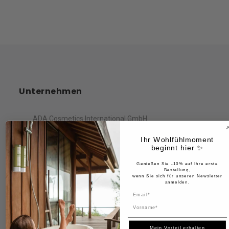
Unternehmen
ADA Cosmetics International GmbH
Ihr Wohlfühlmoment
Rastatter Straße 2A
beginnt hier ✨
Kehl, 77694
Deutschland
Genießen Sie -10% auf Ihre erste
Bestellung,
wenn Sie sich für unseren Newsletter
anmelden.
Name
Information
Mein Vorteil erhalten