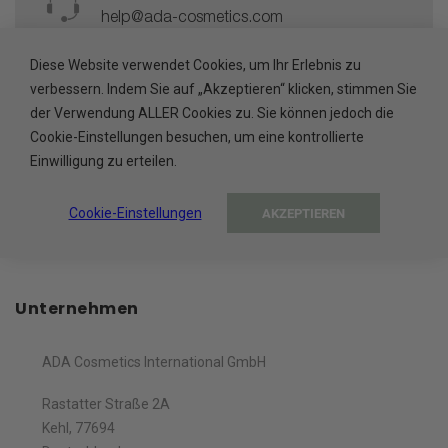
help@ada-cosmetics.com
Diese Website verwendet Cookies, um Ihr Erlebnis zu
HÖCHSTE PRODUKTQUALITÄT
verbessern. Indem Sie auf „Akzeptieren“ klicken, stimmen Sie
Hergestellt in der EU
der Verwendung ALLER Cookies zu. Sie können jedoch die
Cookie-Einstellungen besuchen, um eine kontrollierte
SICHERE BEZAHLUNG
Einwilligung zu erteilen.
Abgesichert durch Trusted Shops
Cookie-Einstellungen
AKZEPTIEREN
Unternehmen
ADA Cosmetics International GmbH
Rastatter Straße 2A
Kehl, 77694