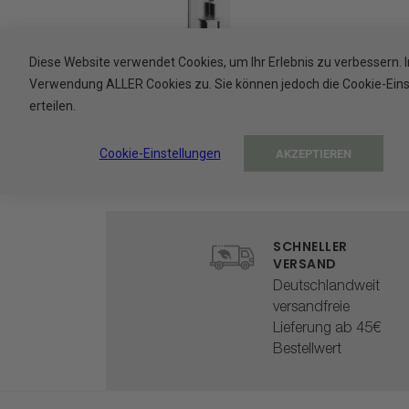
Diese Website verwendet Cookies, um Ihr Erlebnis zu verbessern. 
Smart Care System - Halterung
Smart
Verwendung ALLER Cookies zu. Sie können jedoch die Cookie-Einste
in Chrom, zum Schrauben
i
erteilen.
10,90 €
Cookie-Einstellungen
AKZEPTIEREN
SCHNELLER
VERSAND
Deutschlandweit
versandfreie
Lieferung ab 45€
Bestellwert