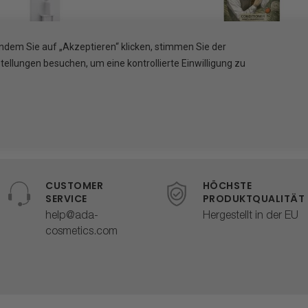
Indem Sie auf „Akzeptieren“ klicken, stimmen Sie der
 Care System - Halterung
Pflegender veganer Condi
llungen besuchen, um eine kontrollierte Einwilligung zu
n Weiß, zum Schrauben
mit Noten von Blutora
9,90 €
10,71 €
11,90 €
CUSTOMER
HÖCHSTE
SERVICE
PRODUKTQUALITÄT
help@ada-
Hergestellt in der EU
cosmetics.com