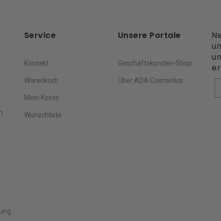
Service
Unsere Portale
Ne
un
un
Kontakt
Geschäftskunden-Shop
er
Warenkorb
Über ADA Cosmetics
V
Mein Konto
n
Wunschliste
g
rung