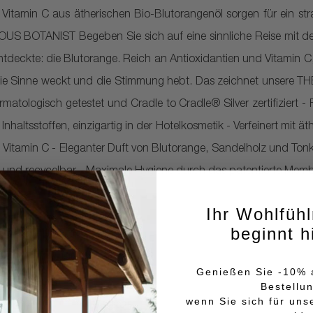
 Vitamin C aus ätherischen Bio-Blutorangenöl sorgen für ein str
S BOTANIST Begeben Sie sich auf eine sinnliche Reise mit dem 
entdeckte: die Blutorange. Reich an Antioxidantien und Vitamin C, 
 die Sinne weckt und die Stimmung hebt. Das zeichnet unsere 
ologisch getestet und Cradle to Cradle® Silver zertifiziert - F
nhaltsstoffen, einzigartig in der Hotelkosmetik - Verfeinert mit ät
d Vitamin C - Eleganter Duft von Blutorange, Sandelholz und To
d recycelbar - Maximale Hygiene durch das patentierte Mem
Ihr Wohlfüh
beginnt h
Genießen Sie -10% a
Bestellu
wenn Sie sich für uns