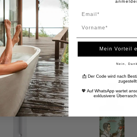
anmelde
Name
Mein Vorteil 
HÄUFIG ZUSAMMEN GEKAUFT
Nein, Dan
📩 Der Code wird nach Bestä
zugestellt
💖 Auf WhatsApp wartet ans
exklusivere Überrasc