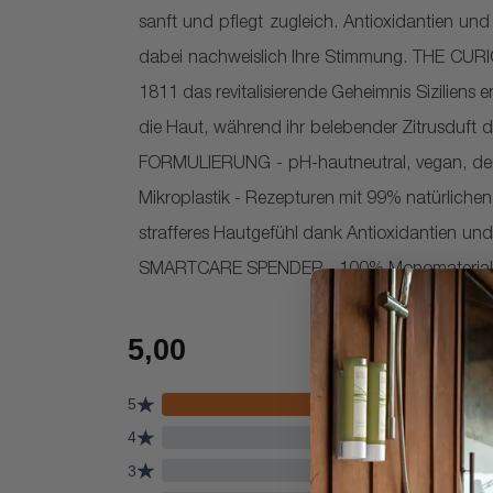
sanft und pflegt zugleich. Antioxidantien und
dabei nachweislich Ihre Stimmung. THE CURIOU
1811 das revitalisierende Geheimnis Siziliens 
die Haut, während ihr belebender Zitrusduft
FORMULIERUNG - pH-hautneutral, vegan, dermat
Mikroplastik - Rezepturen mit 99% natürlichen I
strafferes Hautgefühl dank Antioxidantien un
SMARTCARE SPENDER - 100% Monomaterial un