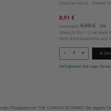
SmartCare
300 ml
Artikelnr.
T
8,91 €
9,90 €
Ursprünglich:
-10%
300ml (29.70 € / 1 L | inkl. MwSt. 
MwSt. & Einfuhrgebühren, zzgl. 
-
+
IN DE
Verfügbarkeit:
Auf Lager, Versan
e
renden Flüssigseife von THE CURIOUS BOTANIST. Die vegane Form