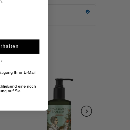
n.
erhalten
ke
tigung Ihrer E-Mail
.
chließend eine noch
hung auf Sie…