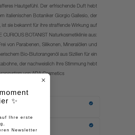
afferes Hautgefühl. Der erfrischende Duft hebt
italienischen Botaniker Giorgio Gallesio, der
ist sie bekannt für ihre straffende Wirkung auf
THE CURIOUS BOTANIST Naturkosmetiklinie aus:
rei von Parabenen, Silikonen, Mineralölen und
herischem Bio-Blutorangenöl aus Sizilien für ein
nkabohne, der nachweislich Ihre Stimmung hebt
bransystem von ADA Cosmetics
lmoment
ier ✨
uf Ihre erste
ng,
eren Newsletter