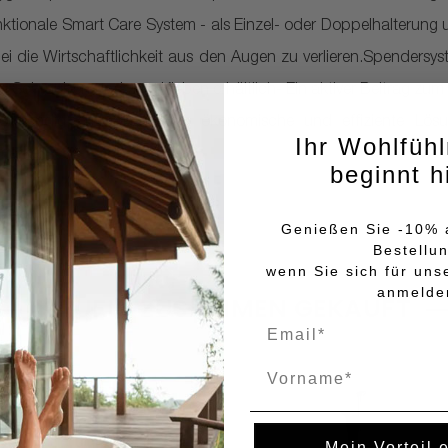
tionale Smart Care System - als Einzel- oder Doppelhalterung 
 die Wirtschaftlichkeit aus den Augen zu verlieren.Spendersyst
m Schrauben und zum Kleben erhältlich- Ein aktiver Beitrag zum
vollständig entleerbar- Eine ökonomische und effiziente Lö
Ihr Wohlfüh
kmarken.
beginnt h
Genießen Sie -10% a
Bestellu
wenn Sie sich für uns
anmelde
HÄUFIG ZUSAMMEN GEKAUFT
Name
Mein Vorteil 