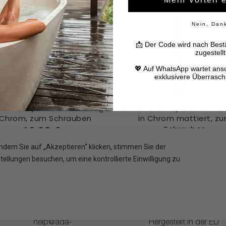
Nein, Dan
📩 Der Code wird nach Bestä
zugestellt
💖 Auf WhatsApp wartet ans
exklusivere Überrasc
 Care System - Halterung
Smart Care System - Hal
 Chrom, zum Schrauben
in Chrom mattiert, z
Schrauben
10,90 €
10,90 €
Indem Sie auf „Akzeptieren“ klicken, stimmen Sie der
llungen besuchen, um eine kontrollierte Einwilligung zu
CUSTOMER
HÖCHSTE
SERVICE
PRODUKTQUALITÄT
help@ada-
Hergestellt in der EU