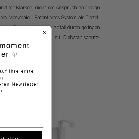
und mit Marken, die Ihrem Anspruch an Design
em-Merkmale:- Patentiertes System als Einzel-
 Umweltschutz - weniger Abfall durch geringen
sung- Schlankes Design mit Diebstahlschutz-
lmoment
ier ✨
uf Ihre erste
ng,
eren Newsletter
n.
erhalten