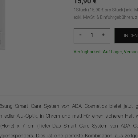
15,90 €
1Stück (15,90 € pro Stück | inkl. 
exkl. MwSt. & Einfuhrgebühren, z
-
+
IN DE
Verfügbarkeit:
Auf Lager, Versan
e
ösung Smart Care System von ADA Cosmetics bietet jetzt gl
 in edler Alu-Optik, in Chrom und matt.Für einen sicheren Hal
m (Höhe) x 7 cm (Tiefe) Das Smart Care System von ADA Cosm
gienespenders. Dies ist eine perfekte Kombination aus zei