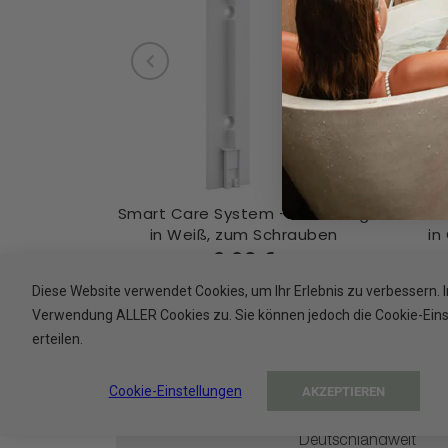
Smart Care System - Halterung
Smart
in Weiß, zum Schrauben
in
9,90 €
Diese Website verwendet Cookies, um Ihr Erlebnis zu verbessern. 
Verwendung ALLER Cookies zu. Sie können jedoch die Cookie-Einste
erteilen.
Cookie-Einstellungen
AKZEPTIEREN
SCHNELLER
VERSAND
Deutschlandweit