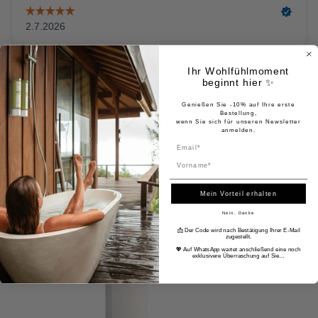
Ihr Wohlfühlmoment
beginnt hier ✨
Genießen Sie -10% auf Ihre erste
Bestellung,
HÄUFIG ZUSAMMEN GEKAUFT
wenn Sie sich für unseren Newsletter
anmelden.
Name
Mein Vorteil erhalten
Nein, Danke
📩 Der Code wird nach Bestätigung Ihrer E-Mail
zugestellt.
💖 Auf WhatsApp wartet anschließend eine noch
exklusivere Überraschung auf Sie…