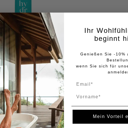
Ihr Wohlfüh
beginnt h
Genießen Sie -10% a
Bestellu
Hydro Touch
wenn Sie sich für uns
rischende 2 in 1 Haar- und
anmelde
Körperseife mit
Meeresmineralien
SmartCare 300 ml
7,90 €
Name
26.33€/L
In den Warenkorb
Mein Vorteil 