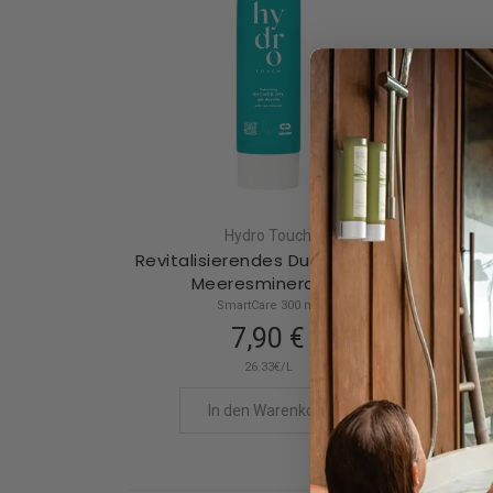
Hydro Touch
Revitalisierendes Duschgel mit
Erf
Meeresmineralien
SmartCare 300 ml
7,90 €
26.33€/L
In den Warenkorb