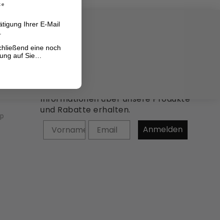
ke
tigung Ihrer E-Mail
.
chließend eine noch
hung auf Sie…
Newsletter: Jetzt abonnieren und
Informationen über unsere Produkte
und Rabatte erhalten.
op
Vorname
Anmelden