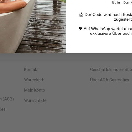
Nein, Dan
📩 Der Code wird nach Bestä
Indem Sie auf „Akzeptieren“ klicken, stimmen Sie der
zugestellt
llungen besuchen, um eine kontrollierte Einwilligung zu
💖 Auf WhatsApp wartet ans
exklusivere Überrasc
Service
Unsere Portale
Kontakt
Geschäftskunden-Sh
Warenkorb
Über ADA Cosmetics
Mein Konto
n (AGB)
Wunschliste
ies
g