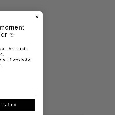
lmoment
ier ✨
uf Ihre erste
ng,
eren Newsletter
n.
erhalten