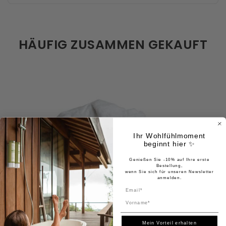
HÄUFIG ZUSAMMEN GEKAUFT
Ihr Wohlfühlmoment
beginnt hier ✨
Genießen Sie -10% auf Ihre erste
Bestellung,
wenn Sie sich für unseren Newsletter
anmelden.
Name
Mein Vorteil erhalten