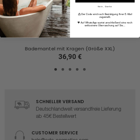
Nein, Danke
📩 Der Code wird nach Bestätigung Ihrer E-Mail
zugestellt.
💖 Auf WhatsApp wartet anschließend eine noch
exklusivere Überraschung auf Sie…
Bademantel mit Kragen (Größe XXL)
36,90 €
SCHNELLER VERSAND
Deutschlandweit versandfreie Lieferung
ab 45€ Bestellwert
CUSTOMER SERVICE