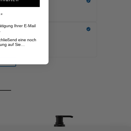
ke
tigung Ihrer E-Mail
.
chließend eine noch
hung auf Sie…