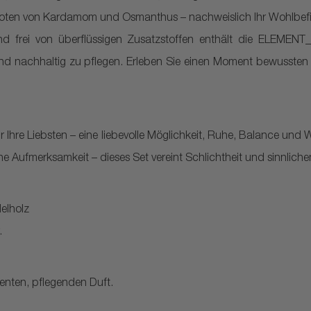
 Noten von Kardamom und Osmanthus – nachweislich Ihr Wohlbef
d frei von überflüssigen Zusatzstoffen enthält die ELEMENT_
n und nachhaltig zu pflegen. Erleben Sie einen Moment bewusst
ür Ihre Liebsten – eine liebevolle Möglichkeit, Ruhe, Balance un
ne Aufmerksamkeit – dieses Set vereint Schlichtheit und sinnlich
elholz
.
enten, pflegenden Duft.