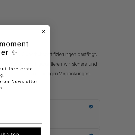
lmoment
ier ✨
t- und Sicherheitszertifizierungen bestätigt.
Resorts der Welt garantieren wir sichere und
uf Ihre erste
altsstoffen und nachhaltigen Verpackungen.
ng,
eren Newsletter
n.
erhalten