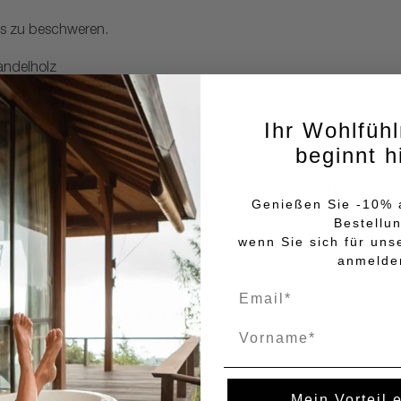
es zu beschweren.
andelholz
anganhaltendes Wohlgefühl.
Ihr Wohlfüh
beginnt h
litätsstandards hergestellt und sind durch verschiedene Umwel
lung von Pflegeprodukten für die renommiertesten Hotels und 
Genießen Sie -10% a
iert sich für umweltfreundliche Produkte mit hochwertigen Inh
Bestellu
wenn Sie sich für uns
anmelde
Name
Mein Vorteil 