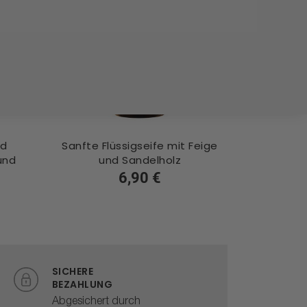
nd
Sanfte Flüssigseife mit Feige
Beleben
und
und Sandelholz
Körpers
6,90 €
SICHERE
BEZAHLUNG
Abgesichert durch