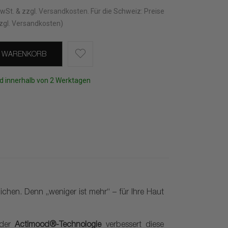
MwSt. & zzgl.
Versandkosten
.
Für die Schweiz: Preise
zgl. Versandkosten)
N WARENKORB
d innerhalb von 2 Werktagen
hen. Denn „weniger ist mehr“ – für Ihre Haut
 der
Actimood®-Technologie
verbessert diese