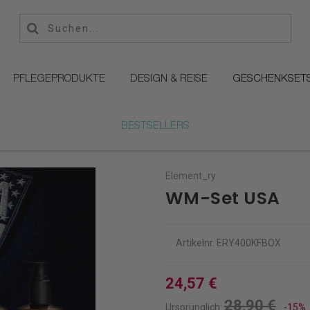
PFLEGEPRODUKTE
DESIGN & REISE
GESCHENKSET
BESTSELLERS
Element_ry
WM-Set USA
Artikelnr.
ERY400KFBOX
24,57 €
28,90 €
Ursprünglich:
-15%