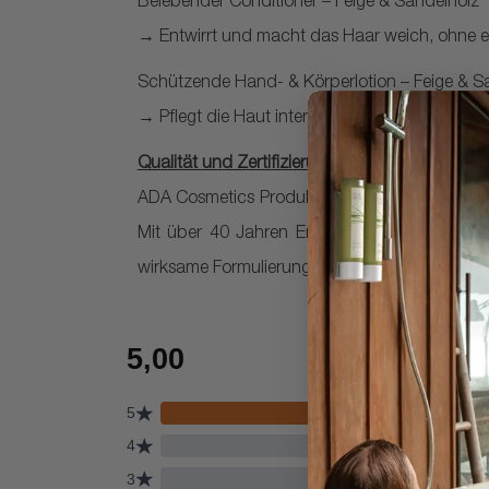
Belebender Conditioner – Feige & Sandelholz
→ Entwirrt und macht das Haar weich, ohne 
Schützende Hand- & Körperlotion – Feige & S
→ Pflegt die Haut intensiv und sorgt für ein l
Qualität und Zertifizierungen:
ADA Cosmetics Produkte werden nach hohen Qua
Mit über 40 Jahren Erfahrung in der Entwick
wirksame Formulierungen. ADA Cosmetics engag