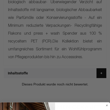
biologisch abbaubar- Überwiegender Verzicht auf
Inhaltsstoffe mit langsamer, biologischer Abbaubarkeit
wie Parfümöle oder Konservierungsstoffe - Auf ein
Minimum reduzierte Verpackungen- Recyclingfähige
Flakons und press + wash Spender aus 100 %
recyceltem PET (PCR).Die Kollektion bietet ein
umfangreiches Sortiment für ein Wohlfühlprogramm
von Pflegeprodukten bis hin zu Accessoires.
Inhaltsstoffe
HÄUFIG ZUSAMMEN GEKAUFT