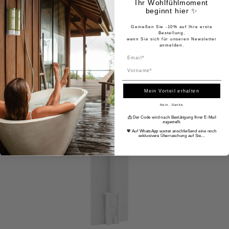
Ihr Wohlfühlmoment
beginnt hier ✨
Genießen Sie -10% auf Ihre erste
Bestellung,
wenn Sie sich für unseren Newsletter
anmelden.
Name
Mein Vorteil erhalten
Nein, Danke
📩 Der Code wird nach Bestätigung Ihrer E-Mail
zugestellt.
💖 Auf WhatsApp wartet anschließend eine noch
exklusivere Überraschung auf Sie…