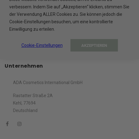
verbessern. Indem Sie auf „Akzeptieren“ klicken, stimmen Sie
der Verwendung ALLER Cookies zu. Sie können jedoch die
SICHERE BEZAHLUNG
Cookie-Einstellungen besuchen, um eine kontrollierte
Abgesichert durch Trusted Shops
Einwilligung zu erteilen.
Cookie-Einstellungen
AKZEPTIEREN
Unternehmen
ADA Cosmetics International GmbH
Rastatter Straße 2A
Kehl, 77694
Deutschland