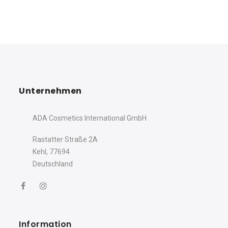
Unternehmen
ADA Cosmetics International GmbH
Rastatter Straße 2A
Ihr Wohlfühlmoment
Kehl, 77694
beginnt hier ✨
Deutschland
Genießen Sie -10% auf Ihre erste
Bestellung,
wenn Sie sich für unseren Newsletter
anmelden.
Name
Information