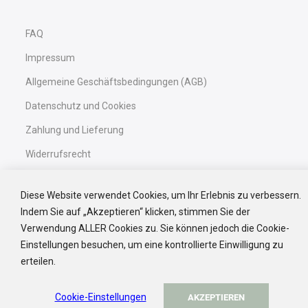
Mein Vorteil erhalten
Nein, Danke
FAQ
📩 Der Code wird nach Bestätigung Ihrer E-Mail
zugestellt.
Impressum
💖 Auf WhatsApp wartet anschließend eine noch
exklusivere Überraschung auf Sie…
Allgemeine Geschäftsbedingungen (AGB)
Datenschutz und Cookies
Zahlung und Lieferung
Widerrufsrecht
Barrierefreiheitserklärung
Diese Website verwendet Cookies, um Ihr Erlebnis zu verbessern.
Black Friday
Indem Sie auf „Akzeptieren“ klicken, stimmen Sie der
Verwendung ALLER Cookies zu. Sie können jedoch die Cookie-
Einstellungen besuchen, um eine kontrollierte Einwilligung zu
Service
erteilen.
Kontakt
Cookie-Einstellungen
AKZEPTIEREN