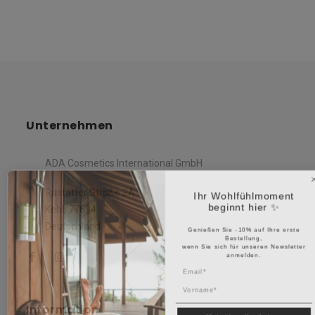
Unternehmen
ADA Cosmetics International GmbH
Ihr Wohlfühlmoment
Rastatter Straße 2A
beginnt hier ✨
Kehl, 77694
Deutschland
Genießen Sie -10% auf Ihre erste
Bestellung,
wenn Sie sich für unseren Newsletter
anmelden.
Name
Information
Mein Vorteil erhalten