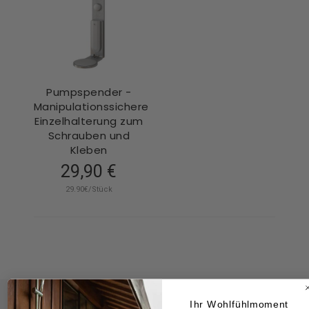
Pumpspender -
Manipulationssichere
Einzelhalterung zum
Schrauben und
Kleben
29,90 €
29.90€/Stück
Ihr Wohlfühlmoment