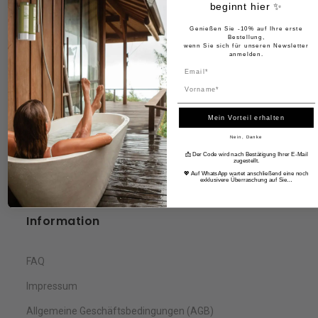
beginnt hier ✨
Genießen Sie -10% auf Ihre erste
Unternehmen
Bestellung,
wenn Sie sich für unseren Newsletter
anmelden.
ADA Cosmetics International GmbH
Name
Rastatter Straße 2A
Mein Vorteil erhalten
Kehl, 77694
Deutschland
Nein, Danke
📩 Der Code wird nach Bestätigung Ihrer E-Mail
zugestellt.
💖 Auf WhatsApp wartet anschließend eine noch
exklusivere Überraschung auf Sie…
Information
FAQ
Impressum
Allgemeine Geschäftsbedingungen (AGB)