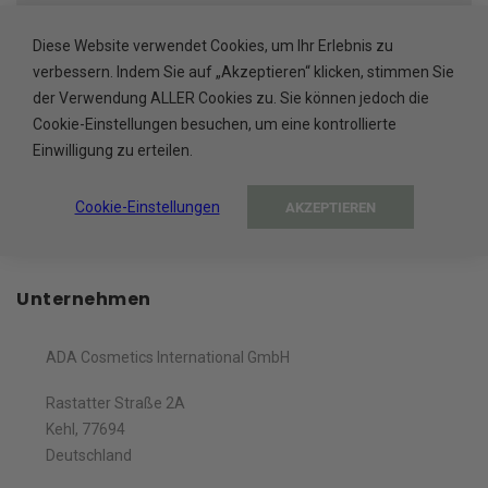
HÖCHSTE PRODUKTQUALITÄT
Diese Website verwendet Cookies, um Ihr Erlebnis zu
Hergestellt in der EU
verbessern. Indem Sie auf „Akzeptieren“ klicken, stimmen Sie
der Verwendung ALLER Cookies zu. Sie können jedoch die
SICHERE BEZAHLUNG
Cookie-Einstellungen besuchen, um eine kontrollierte
Einwilligung zu erteilen.
Abgesichert durch Trusted Shops
Cookie-Einstellungen
AKZEPTIEREN
Unternehmen
ADA Cosmetics International GmbH
Rastatter Straße 2A
Kehl, 77694
Deutschland