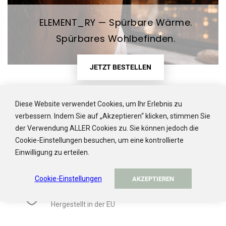
ELEMENT_RY — Spürbare Wärme.
Spürbares Wohlbefinden.
JETZT BESTELLEN
SCHNELLER VERSAND
Diese Website verwendet Cookies, um Ihr Erlebnis zu
Deutschlandweit versandfreie Lieferung ab
verbessern. Indem Sie auf „Akzeptieren“ klicken, stimmen Sie
45€ Bestellwert
der Verwendung ALLER Cookies zu. Sie können jedoch die
Cookie-Einstellungen besuchen, um eine kontrollierte
CUSTOMER SERVICE
Einwilligung zu erteilen.
help@ada-cosmetics.com
Cookie-Einstellungen
AKZEPTIEREN
HÖCHSTE PRODUKTQUALITÄT
Hergestellt in der EU