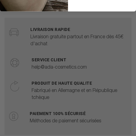
LIVRAISON RAPIDE
Livraison gratuite partout en France dès 45€
d'achat
SERVICE CLIENT
help@ada-cosmetics.com
PRODUIT DE HAUTE QUALITE
Fabriqué en Allemagne et en République
tchèque
PAIEMENT 100% SÉCURISÉ
Méthodes de paiement sécurisées