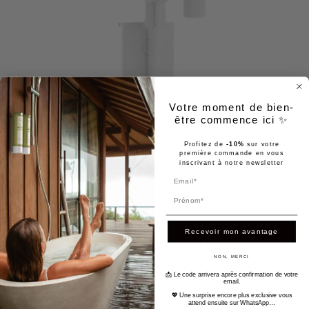
Votre moment de bien-
être commence ici ✨
Profitez de
-10%
sur votre
première commande en vous
inscrivant à notre newsletter
Prénom
Recevoir mon avantage
Support mural blanc à coller (200ml)
NON, MERCI
7,90 €
📩 Le code arrivera après confirmation de votre
email.
💖 Une surprise encore plus exclusive vous
attend ensuite sur WhatsApp…